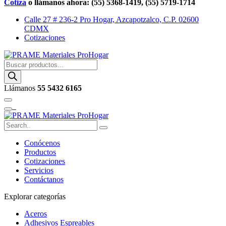
Cotiza
o llámanos ahora: (55) 5368-1419, (55) 5719-1714
Calle 27 # 236-2 Pro Hogar, Azcapotzalco, C.P. 02600
CDMX
Cotizaciones
Buscar
productos
Llámanos
55 5432 6165
Conócenos
Productos
Cotizaciones
Servicios
Contáctanos
Explorar categorías
Aceros
Adhesivos Espreables