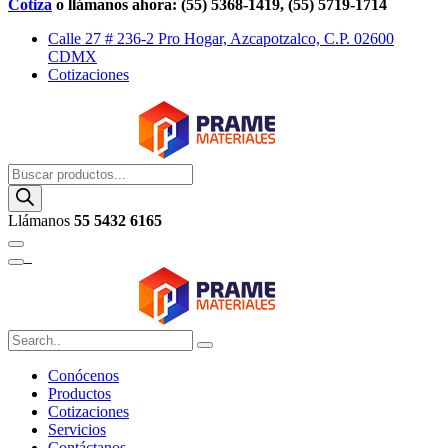
Cotiza
o llámanos ahora: (55) 5368-1419, (55) 5719-1714
Calle 27 # 236-2 Pro Hogar, Azcapotzalco, C.P. 02600
CDMX
Cotizaciones
Buscar
productos
Llámanos
55 5432 6165
Conócenos
Productos
Cotizaciones
Servicios
Contáctanos