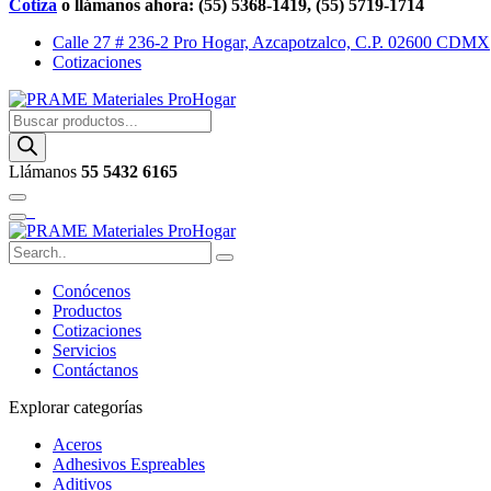
Cotiza
o llámanos ahora: (55) 5368-1419, (55) 5719-1714
Calle 27 # 236-2 Pro Hogar, Azcapotzalco, C.P. 02600 CDMX
Cotizaciones
Buscar
productos
Llámanos
55 5432 6165
Conócenos
Productos
Cotizaciones
Servicios
Contáctanos
Explorar categorías
Aceros
Adhesivos Espreables
Aditivos