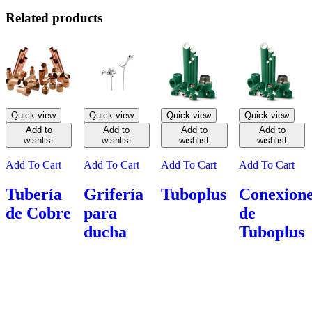
Related products
Quick view
Quick view
Quick view
Quick view
Add to
Add to
Add to
Add to
wishlist
wishlist
wishlist
wishlist
Add To Cart
Add To Cart
Add To Cart
Add To Cart
Tubería
Grifería
Tuboplus
Conexion
de Cobre
para
de
ducha
Tuboplus