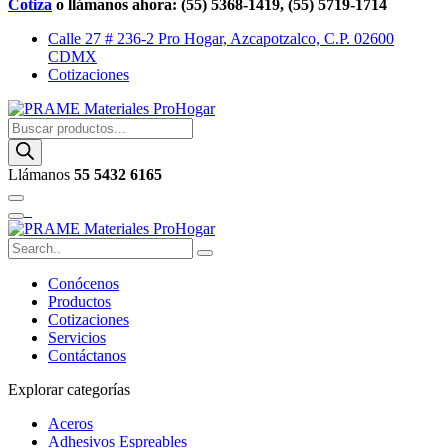
Cotiza
o llámanos ahora: (55) 5368-1419, (55) 5719-1714
Calle 27 # 236-2 Pro Hogar, Azcapotzalco, C.P. 02600
CDMX
Cotizaciones
Buscar
productos
Llámanos
55 5432 6165
Conócenos
Productos
Cotizaciones
Servicios
Contáctanos
Explorar categorías
Aceros
Adhesivos Espreables