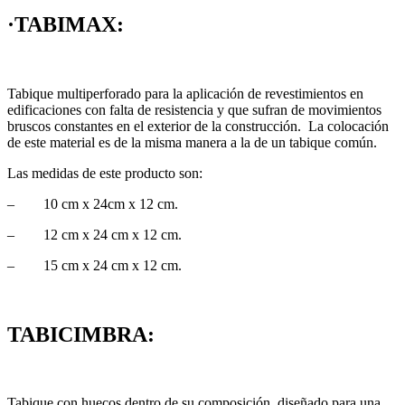
·TABIMAX:
Tabique multiperforado para la aplicación de revestimientos en
edificaciones con falta de resistencia y que sufran de movimientos
bruscos constantes en el exterior de la construcción. La colocación
de este material es de la misma manera a la de un tabique común.
Las medidas de este producto son:
– 10 cm x 24cm x 12 cm.
– 12 cm x 24 cm x 12 cm.
– 15 cm x 24 cm x 12 cm.
TABICIMBRA:
Tabique con huecos dentro de su composición, diseñado para una