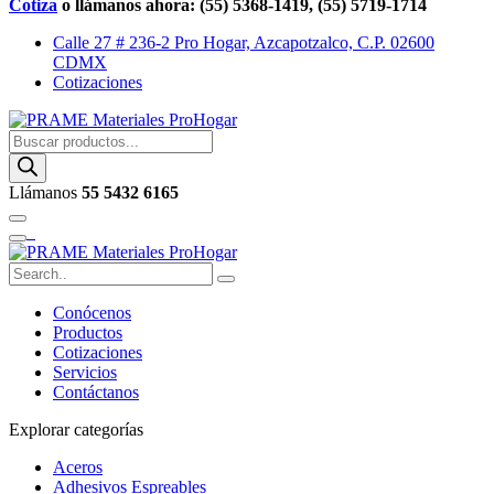
Cotiza
o llámanos ahora: (55) 5368-1419, (55) 5719-1714
Calle 27 # 236-2 Pro Hogar, Azcapotzalco, C.P. 02600
CDMX
Cotizaciones
Buscar
productos
Llámanos
55 5432 6165
Conócenos
Productos
Cotizaciones
Servicios
Contáctanos
Explorar categorías
Aceros
Adhesivos Espreables